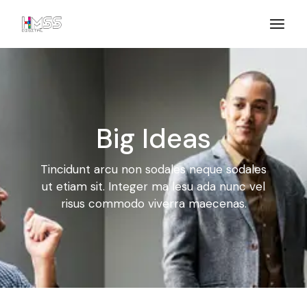
Big Ideas
Tincidunt arcu non sodales neque sodales
ut etiam sit. Integer ma
lesu ada nunc vel
risus commodo viverra maecenas.