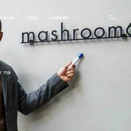
rvices
FAQ
LinkedIn
er ma