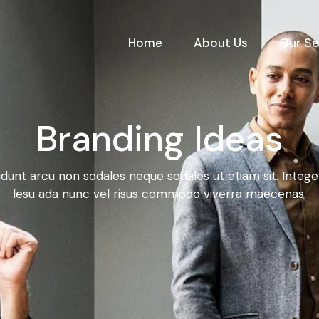
Home
About Us
Our Se
Branding Ideas
idunt arcu non sodales neque sodales ut etiam sit. Integ
lesu ada nunc vel risus commodo viverra maecenas.