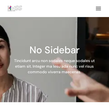
No Sidebar
Tincidunt arcu non sodales neque sodales ut
etiam sit. Integer ma
lesu ada nunc vel risus
commodo viverra maecenas.