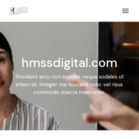
hmssdigital.com
Tincidunt arcu non sodales neque sodales ut
etiam sit. Integer ma
lesu ada nunc vel risus
commodo viverra maecenas.