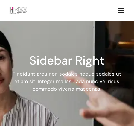
Sidebar Right
Tincidunt arcu non sodales neque sodales ut
etiam sit. Integer ma
lesu ada nunc vel risus
commodo viverra maecenas.