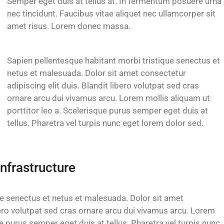
Semper eget duis at tellus at. In fermentum posuere urna
nec tincidunt. Faucibus vitae aliquet nec ullamcorper sit
amet risus. Lorem donec massa.
Sapien pellentesque habitant morbi tristique senectus et
netus et malesuada. Dolor sit amet consectetur
adipiscing elit duis. Blandit libero volutpat sed cras
ornare arcu dui vivamus arcu. Lorem mollis aliquam ut
porttitor leo a. Scelerisque purus semper eget duis at
tellus. Pharetra vel turpis nunc eget lorem dolor sed.
nfrastructure
ue senectus et netus et malesuada. Dolor sit amet
ibero volutpat sed cras ornare arcu dui vivamus arcu. Lorem
ue purus semper eget duis at tellus. Pharetra vel turpis nunc