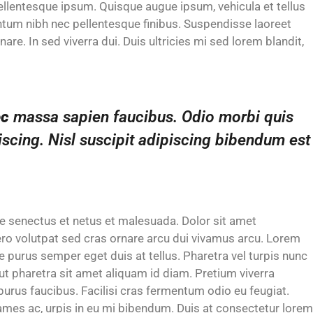
, pellentesque ipsum. Quisque augue ipsum, vehicula et tellus
tum nibh nec pellentesque finibus. Suspendisse laoreet
nare. In sed viverra dui. Duis ultricies mi sed lorem blandit,
ec
massa sapien faucibus. Odio morbi quis
cing. Nisl suscipit adipiscing bibendum est
ue senectus et netus et malesuada. Dolor sit amet
ibero volutpat sed cras ornare arcu dui vivamus arcu. Lorem
ue purus semper eget duis at tellus. Pharetra vel turpis nunc
t pharetra sit amet aliquam id diam. Pretium viverra
purus faucibus. Facilisi cras fermentum odio eu feugiat.
ames ac, urpis in eu mi bibendum. Duis at consectetur lorem