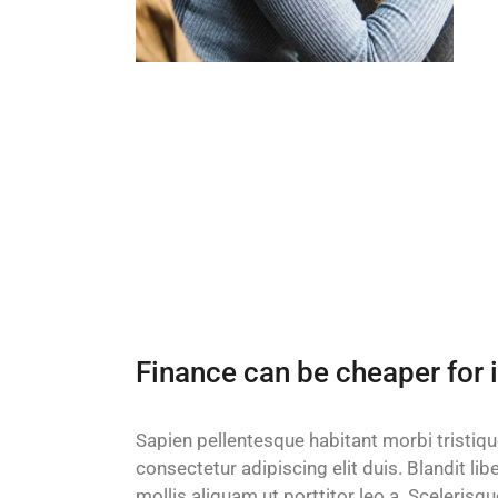
Finance can be cheaper for i
Sapien pellentesque habitant morbi tristiq
consectetur adipiscing elit duis. Blandit l
mollis aliquam ut porttitor leo a. Scelerisq