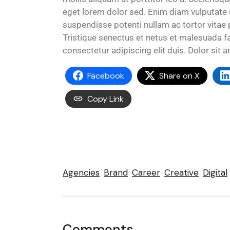
eget lorem dolor sed. Enim diam vulputate u
suspendisse potenti nullam ac tortor vitae 
Tristique senectus et netus et malesuada f
consectetur adipiscing elit duis. Dolor sit 
Facebook
Share on X
Copy Link
Agencies
Brand
Career
Creative
Digital
Comments