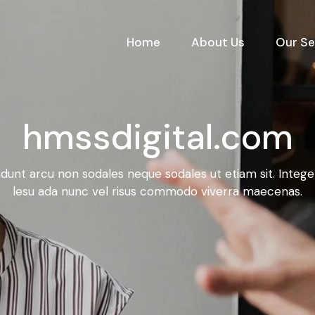
Home
About Us
Our Se
hmssdigital.com
idunt arcu non sodales neque sodales ut etiam sit. Integ
lesu ada nunc vel risus commodo viverra maecenas.