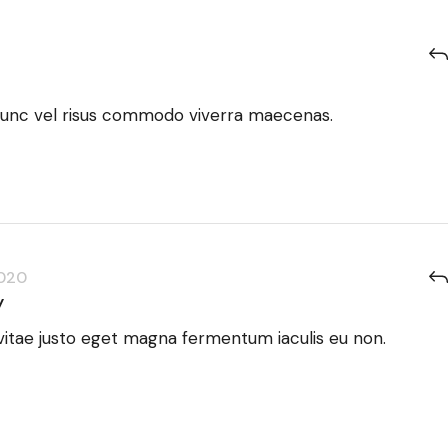
nunc vel risus commodo viverra maecenas.
2020
y
itae justo eget magna fermentum iaculis eu non.