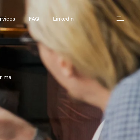
rvices
FAQ
LinkedIn
er ma