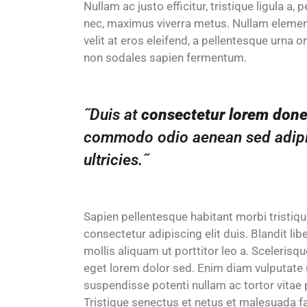
Nullam ac justo efficitur, tristique ligula a
nec, maximus viverra metus. Nullam elemen
velit at eros eleifend, a pellentesque urna or
non sodales sapien fermentum.
˝Duis at
consectetur lorem don
commodo odio aenean sed adipis
ultricies.˝
Sapien pellentesque habitant morbi tristiq
consectetur adipiscing elit duis. Blandit l
mollis aliquam ut porttitor leo a. Scelerisq
eget lorem dolor sed. Enim diam vulputate u
suspendisse potenti nullam ac tortor vitae 
Tristique senectus et netus et malesuada f