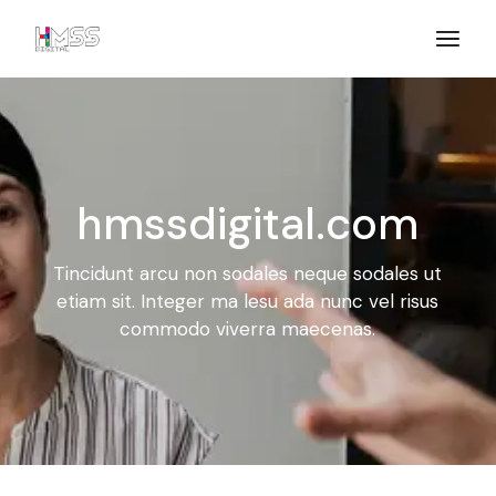
hmssdigital.com
Tincidunt arcu non sodales neque sodales ut
etiam sit. Integer ma
lesu ada nunc vel risus
commodo viverra maecenas.