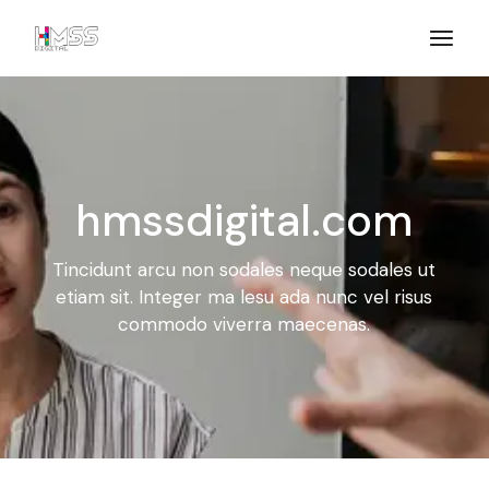
hmssdigital.com
Tincidunt arcu non sodales neque sodales ut
etiam sit. Integer ma
lesu ada nunc vel risus
commodo viverra maecenas.